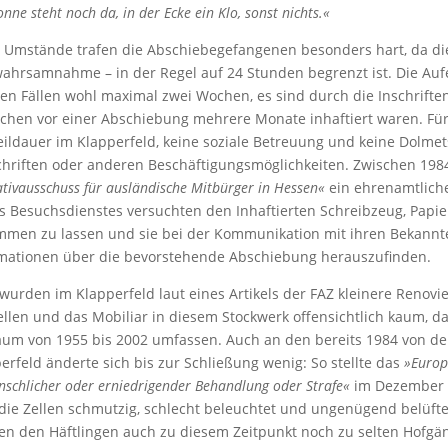
nne steht noch da, in der Ecke ein Klo, sonst nichts.«
 Umstände trafen die Abschiebegefangenen besonders hart, da die
ahrsamnahme – in der Regel auf 24 Stunden begrenzt ist. Die Auf
en Fällen wohl maximal zwei Wochen, es sind durch die Inschrifte
hen vor einer Abschiebung mehrere Monate inhaftiert waren. Für d
ildauer im Klapperfeld, keine soziale Betreuung und keine Dolm
chriften oder anderen Beschäftigungsmöglich­keiten. Zwischen 19
iativausschuss für ausländische Mitbürger in Hessen«
ein ehrenamtliche
s Besuchsdienstes versuchten den Inhaftierten ­Schreibzeug, Pap
men zu lassen und sie bei der Kommunikation mit ihren Bekannt
mationen über die bevorstehende Abschiebung herauszufinden.
wurden im Klapperfeld laut eines Artikels der FAZ kleinere Renovi
ellen und das Mobiliar in diesem Stockwerk offensichtlich kaum, d
aum von 1955 bis 2002 umfassen. Auch an den bereits 1984 von de
erfeld änderte sich bis zur Schließung wenig: So stellte das
»Europ
schlicher oder erniedrigender Behandlung oder Strafe«
im Dezember 2
die Zellen schmutzig, schlecht beleuchtet und ungenügend belüft
n den Häftlingen auch zu diesem Zeitpunkt noch zu selten Hofg