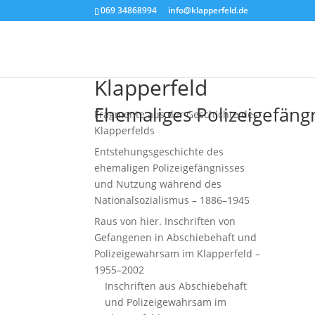
069 34868994
ofni
palk@
efrep
ed.dl
Klapperfeld
Ehemaliges Polizeigefäng
Fragmente aus der Geschichte des
Klapperfelds
Entstehungsgeschichte des
ehemaligen Polizeigefängnisses
und Nutzung während des
Nationalsozialismus – 1886–1945
Raus von hier. Inschriften von
Gefangenen in Abschiebehaft und
Polizeigewahrsam im Klapperfeld –
1955–2002
Inschriften aus Abschiebehaft
und Polizeigewahrsam im