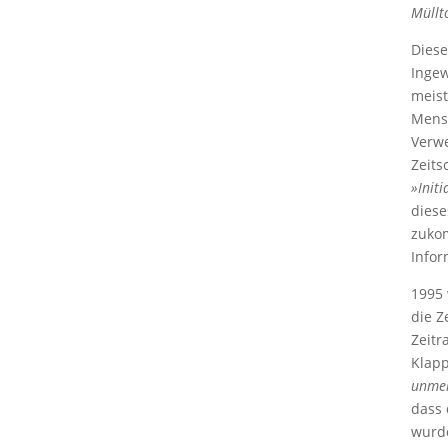
Müllto
Diese
Ingew
meist
Mensc
Verwe
Zeits
»Init
diese
zukom
Infor
1995 
die Z
Zeitr
Klapp
unmen
dass 
wurde