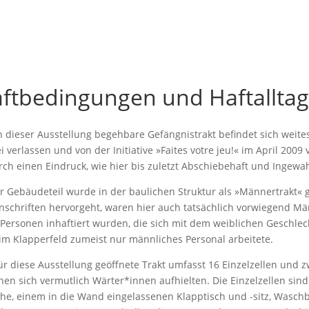
ftbedingungen und Haftalltag
n dieser Ausstellung begehbare Gefängnistrakt befindet sich weit
ei verlassen und von der Initiative »Faites votre jeu!« im April 200
ch einen Eindruck, wie hier bis zuletzt Abschiebehaft und Inge
r Gebäudeteil wurde in der baulichen Struktur als »Männertrakt«
nschriften hervorgeht, waren hier auch tatsächlich vorwiegend M
Personen inhaftiert wurden, die sich mit dem weiblichen Geschlecht
im Klapperfeld zumeist nur männliches Personal arbeitete.
ür diese Ausstellung geöffnete Trakt umfasst 16 Einzel­zellen und
nen sich vermutlich Wärter*innen aufhielten. Die Einzelzellen sin
che, einem in die Wand eingelassenen Klapptisch und -sitz, Wasch