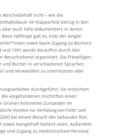
 Abschiebehaft nicht – wie die
enthaltsdauer im Klapperfeld betrug in den
n aber auch Fälle dokumentiert, in denen
iese Häftlinge gab es, trotz der langen
etscher*innen sowie kaum Zugang zu Büchern,
84 und 1991 wurde daraufhin durch den
r Besuchsdienst organisiert. Die Freiwilligen
ier und Bücher in verschiedenen Sprachen
en und Verwandten zu unterstützen oder
erungsarbeiten durchgeführt. Sie erreichten
a die vorgefundenen Inschriften einen
n Grünen kritisierten Zuständen im
äische Komitee zur Verhütung von Folter und
000 bei einem Besuch des Gebäudes fest,
et sowie mangelhaft beheizt seien. Außerdem
änge und Zugang zu medizinischem Personal