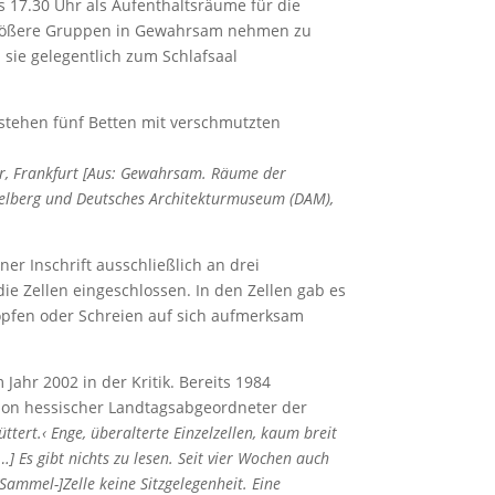
s 17.30 Uhr als Aufenthaltsräume für die
 größere Gruppen in Gewahrsam nehmen zu
sie gelegentlich zum Schlafsaal
ger, Frankfurt [Aus: Gewahrsam. Räume der
elberg und Deutsches Architekturmuseum (DAM),
r Inschrift ausschließlich an drei
e Zellen eingeschlossen. In den Zellen gab es
lopfen oder Schreien auf sich aufmerksam
ahr 2002 in der Kritik. Bereits 1984
ion hessischer Landtagsabgeordneter der
tert.‹ Enge, überalterte Einzelzellen, kaum breit
] Es gibt nichts zu lesen. Seit vier Wochen auch
Sammel-]Zelle keine Sitzgelegenheit. Eine