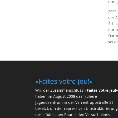
ermög
2002 
der A
Schli
nur n
Darms
vervi
»Faites votre jeu!«
Wir, der Zusammenschluss
»Faites votre jeu!
haben im August 2008 das frühere
Jugendzentrum in der Varrentrappstraße 38
besetzt, um der repressiven Umstrukturierung
des städtischen Raums den Versuch eines