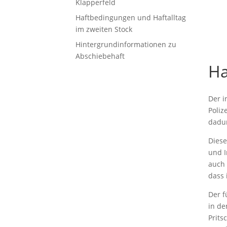
Klapperfeld
Haftbedingungen und Haftalltag
im zweiten Stock
Hintergrundinformationen zu
Abschiebehaft
Ha
Der i
Poliz
dadur
Diese
und I
auch 
dass 
Der f
in de
Prits