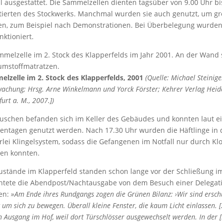
l ausgestattet. Die Sammelzellen dienten tagsüber von 9.00 Uhr bi
ftierten des Stockwerks. Manchmal wurden sie auch genutzt, um
n, zum Beispiel nach ­Demonstrationen. Bei Überbelegung wurden 
ktioniert.
lzelle im 2. Stock des Klapperfelds, 2001
(Quelle: Michael Steini
achung; Hrsg. Arne Winkelmann und Yorck Förster; Kehrer Verlag Heid
urt a. M., 2007.])
uschen befanden sich im Keller des Gebäudes und konnten laut eine
ntagen genutzt werden. Nach 17.30 Uhr wurden die Häftlinge in di
rlei Klingelsystem, sodass die Gefangenen im Notfall nur durch K
en konnten.
ustände im Klapperfeld standen schon lange vor der Schließung im J
htete die Abendpost/Nachtausgabe von dem Besuch einer Delegat
en:
»Am Ende ihres Rundgangs zogen die Grünen Bilanz: ›Wir sind erschüt
 um sich zu bewegen. Überall kleine Fenster, die kaum Licht einlassen. […
n Ausgang im Hof, weil dort Türschlösser ausgewechselt werden. In der [