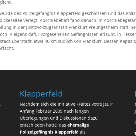
licht.
wurde das Polizeigefängnis Klapperfeld geschlossen und das Poli
dickesallee verlegt. Abschiebehaft fand danach im Abschiebegefä
eßung in der Justizvollzugsanstalt Frankfurt Preungesheim statt. Sei
och in eigens dafür vorgesehenen Gefängnissen erlaubt. In Hessen
tadt-Eberstadt, etwa 40 km südlich von Frankfurt. Dessen Kapazit
erfacht.
Klapperfeld
«
,
Nachdem sich die Initiative »Faites votre jeu!«
Anfang Februar 2009 nach langen
Überlegungen und Diskussionen dazu
entschieden hatte, das
ehemalige
Polizeigefängnis Klapperfeld
als