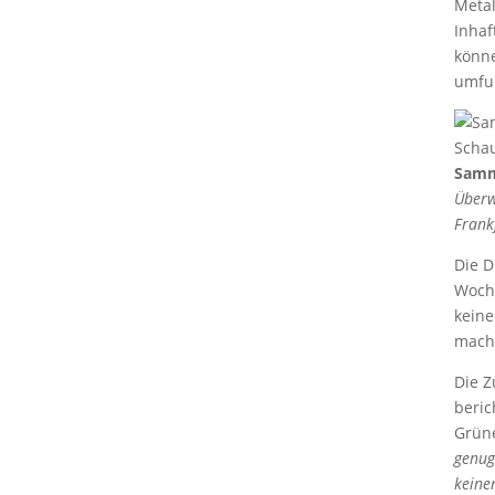
Metal
Inha
könne
umfun
Samme
Überw
Frankf
Die D
Woche
keine
mach
Die Z
beric
Grün
genug
keine